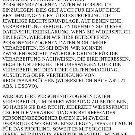
PERSONENBEZOGENEN DATEN WIDERSPRUCH
EINZULEGEN; DIES GILT AUCH FÜR EIN AUF DIESE
BESTIMMUNGEN GESTÜTZTES PROFILING. DIE
JEWEILIGE RECHTSGRUNDLAGE, AUF DENEN EINE
VERARBEITUNG BERUHT, ENTNEHMEN SIE DIESER
DATENSCHUTZERKLÄRUNG. WENN SIE WIDERSPRUCH
EINLEGEN, WERDEN WIR IHRE BETROFFENEN
PERSONENBEZOGENEN DATEN NICHT MEHR
VERARBEITEN, ES SEI DENN, WIR KÖNNEN
ZWINGENDE SCHUTZWÜRDIGE GRÜNDE FÜR DIE
VERARBEITUNG NACHWEISEN, DIE IHRE INTERESSEN,
RECHTE UND FREIHEITEN ÜBERWIEGEN ODER DIE
VERARBEITUNG DIENT DER GELTENDMACHUNG,
AUSÜBUNG ODER VERTEIDIGUNG VON
RECHTSANSPRÜCHEN (WIDERSPRUCH NACH ART. 21
ABS. 1 DSGVO).
WERDEN IHRE PERSONENBEZOGENEN DATEN
VERARBEITET, UM DIREKTWERBUNG ZU BETREIBEN,
SO HABEN SIE DAS RECHT, JEDERZEIT WIDERSPRUCH
GEGEN DIE VERARBEITUNG SIE BETREFFENDER
PERSONENBEZOGENER DATEN ZUM ZWECKE
DERARTIGER WERBUNG EINZULEGEN; DIES GILT AUCH
FÜR DAS PROFILING, SOWEIT ES MIT SOLCHER
DIREKTWERBUNG IN VERBINDUNG STEHT. WENN SIE