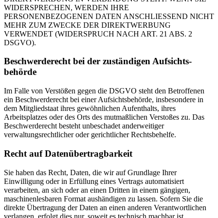
WIDERSPRECHEN, WERDEN IHRE
PERSONENBEZOGENEN DATEN ANSCHLIESSEND NICHT
MEHR ZUM ZWECKE DER DIREKTWERBUNG
VERWENDET (WIDERSPRUCH NACH ART. 21 ABS. 2
DSGVO).
Beschwerde­recht bei der zuständigen Aufsichts­
behörde
Im Falle von Verstößen gegen die DSGVO steht den Betroffenen
ein Beschwerderecht bei einer Aufsichtsbehörde, insbesondere in
dem Mitgliedstaat ihres gewöhnlichen Aufenthalts, ihres
Arbeitsplatzes oder des Orts des mutmaßlichen Verstoßes zu. Das
Beschwerderecht besteht unbeschadet anderweitiger
verwaltungsrechtlicher oder gerichtlicher Rechtsbehelfe.
Recht auf Daten­übertrag­barkeit
Sie haben das Recht, Daten, die wir auf Grundlage Ihrer
Einwilligung oder in Erfüllung eines Vertrags automatisiert
verarbeiten, an sich oder an einen Dritten in einem gängigen,
maschinenlesbaren Format aushändigen zu lassen. Sofern Sie die
direkte Übertragung der Daten an einen anderen Verantwortlichen
verlangen, erfolgt dies nur, soweit es technisch machbar ist.