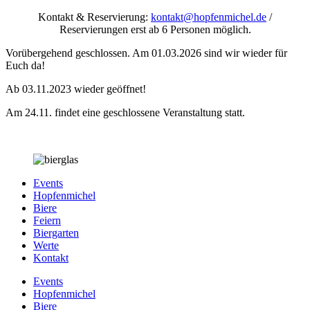
Zum
Kontakt & Reservierung:
kontakt@hopfenmichel.de
/
Inhalt
Reservierungen erst ab 6 Personen möglich.
springen
Vorübergehend geschlossen. Am 01.03.2026 sind wir wieder für
Euch da!
Ab 03.11.2023 wieder geöffnet!
Am 24.11. findet eine geschlossene Veranstaltung statt.
Events
Hopfenmichel
Biere
Feiern
Biergarten
Werte
Kontakt
Events
Hopfenmichel
Biere