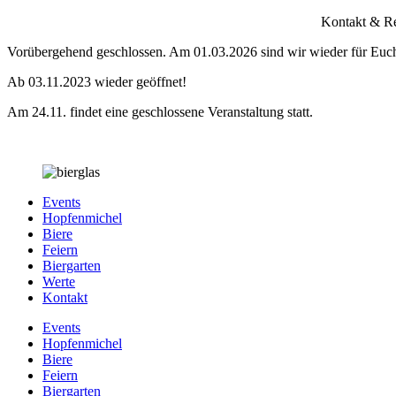
Zum
Kontakt & Re
Inhalt
Vorübergehend geschlossen. Am 01.03.2026 sind wir wieder für Euc
springen
Ab 03.11.2023 wieder geöffnet!
Am 24.11. findet eine geschlossene Veranstaltung statt.
Events
Hopfenmichel
Biere
Feiern
Biergarten
Werte
Kontakt
Events
Hopfenmichel
Biere
Feiern
Biergarten