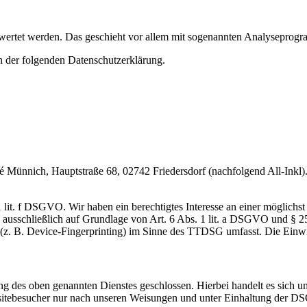
gewertet werden. Das geschieht vor allem mit sogenannten Analyseprog
n der folgenden Datenschutzerklärung.
nnich, Hauptstraße 68, 02742 Friedersdorf (nachfolgend All-Inkl). 
lit. f DSGVO. Wir haben ein berechtigtes Interesse an einer möglichst 
ng ausschließlich auf Grundlage von Art. 6 Abs. 1 lit. a DSGVO und §
(z. B. Device-Fingerprinting) im Sinne des TTDSG umfasst. Die Einwill
 des oben genannten Dienstes geschlossen. Hierbei handelt es sich um
bsitebesucher nur nach unseren Weisungen und unter Einhaltung der D