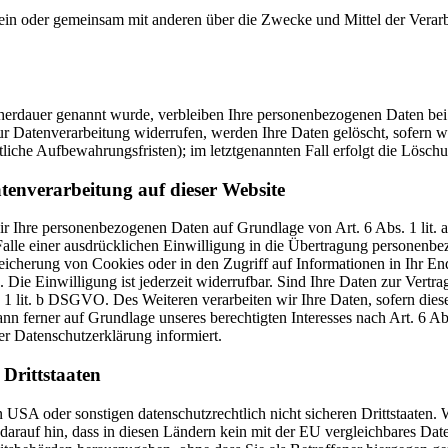
ie allein oder gemeinsam mit anderen über die Zwecke und Mittel der V
cherdauer genannt wurde, verbleiben Ihre personenbezogenen Daten bei 
r Datenverarbeitung widerrufen, werden Ihre Daten gelöscht, sofern wi
liche Aufbewahrungsfristen); im letztgenannten Fall erfolgt die Löschu
tenverarbeitung auf dieser Website
 wir Ihre personenbezogenen Daten auf Grundlage von Art. 6 Abs. 1 li
lle einer ausdrücklichen Einwilligung in die Übertragung personenbez
icherung von Cookies oder in den Zugriff auf Informationen in Ihr Endge
Die Einwilligung ist jederzeit widerrufbar. Sind Ihre Daten zur Vert
. 1 lit. b DSGVO. Des Weiteren verarbeiten wir Ihre Daten, sofern diese 
 ferner auf Grundlage unseres berechtigten Interesses nach Art. 6 Abs
r Datenschutzerklärung informiert.
Drittstaaten
USA oder sonstigen datenschutzrechtlich nicht sicheren Drittstaaten. 
n darauf hin, dass in diesen Ländern kein mit der EU vergleichbares Da