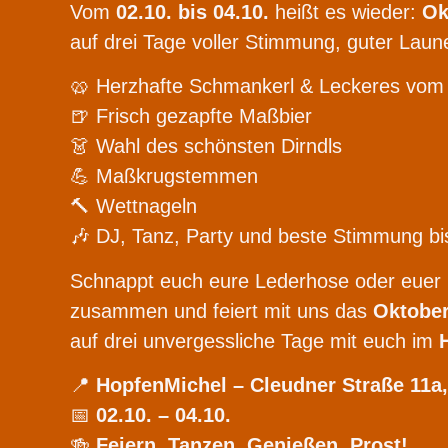
Vom
02.10. bis 04.10.
heißt es wieder:
Ok
auf drei Tage voller Stimmung, guter Laun
🥨 Herzhafte Schmankerl & Leckeres vom G
🍺 Frisch gezapfte Maßbier
👗 Wahl des schönsten Dirndls
💪 Maßkrugstemmen
🔨 Wettnageln
🎶 DJ, Tanz, Party und beste Stimmung bi
Schnappt euch eure Lederhose oder euer 
zusammen und feiert mit uns das
Oktober
auf drei unvergessliche Tage mit euch im
📍
HopfenMichel – Cleudner Straße 11a,
📅
02.10. – 04.10.
🍻
Feiern. Tanzen. Genießen. Prost!