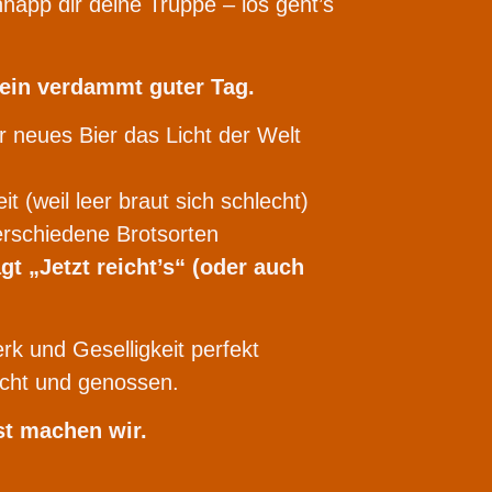
app dir deine Truppe – los geht’s
ein verdammt guter Tag.
er neues Bier das Licht der Welt
it (weil leer braut sich schlecht)
verschiedene Brotsorten
agt „Jetzt reicht’s“ (oder auch
k und Geselligkeit perfekt
lacht und genossen.
st machen wir.