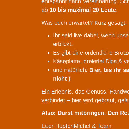
entspannt nach Vereinbarung. Schn
ab
10 bis maximal 20 Leute
.
Was euch erwartet? Kurz gesagt:
Ihr seid live dabei, wenn uns
erblickt.
Es gibt eine ordentliche Brotze
Käseplatte, dreierlei Dips & 
und natürlich:
Bier, bis ihr s
nicht )
Ein Erlebnis, das Genuss, Handwer
verbindet – hier wird gebraut, ge
Also: Durst mitbringen. Den Re
Euer HopfenMichel & Team