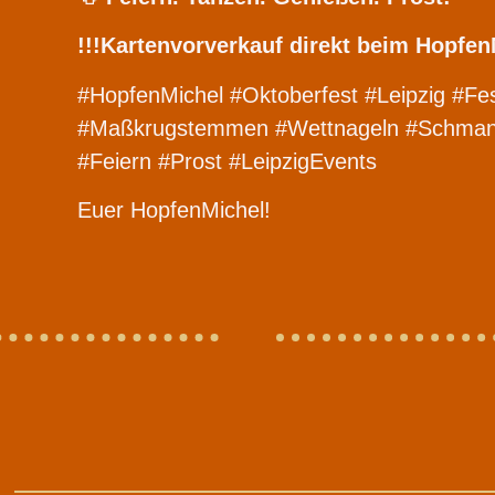
!!!Kartenvorverkauf direkt beim Hopfen
#HopfenMichel #Oktoberfest #Leipzig #Fes
#Maßkrugstemmen #Wettnageln #Schmanker
#Feiern #Prost #LeipzigEvents
Euer HopfenMichel!