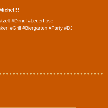
Michel!!!
tzelt #Dirndl #Lederhose
l #Grill #Biergarten #Party #DJ